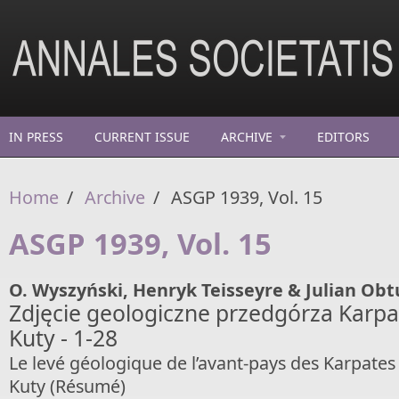
Skip to main content
IN PRESS
CURRENT ISSUE
ARCHIVE
EDITORS
Home
/
Archive
/
ASGP 1939, Vol. 15
ASGP 1939, Vol. 15
O. Wyszyński, Henryk Teisseyre & Julian Obt
Zdjęcie geologiczne przedgórza Karpa
Kuty - 1-28
Le levé géologique de l’avant-pays des Karpates s
Kuty (Résumé)