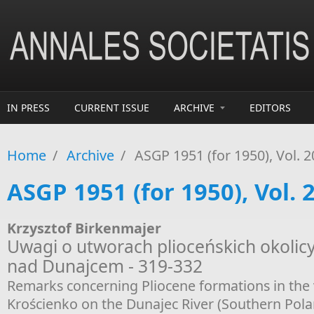
Skip to main content
IN PRESS
CURRENT ISSUE
ARCHIVE
EDITORS
Home
/
Archive
/
ASGP 1951 (for 1950), Vol. 2
ASGP 1951 (for 1950), Vol. 2
Krzysztof Birkenmajer
Uwagi o utworach plioceńskich okolic
nad Dunajcem - 319-332
Remarks concerning Pliocene formations in the v
Krościenko on the Dunajec River (Southern Pol