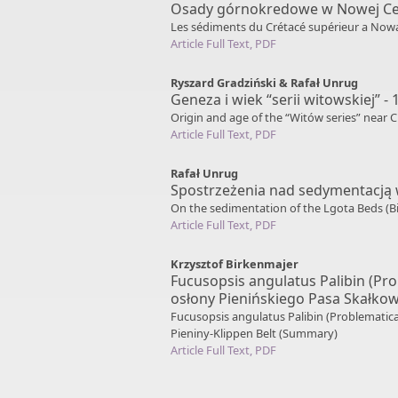
Osady górnokredowe w Nowej Cer
Les sédiments du Crétacé supérieur a Now
Article Full Text, PDF
Ryszard Gradziński & Rafał Unrug
Geneza i wiek “serii witowskiej” -
Origin and age of the “Witów series” near
Article Full Text, PDF
Rafał Unrug
Spostrzeżenia nad sedymentacją w
On the sedimentation of the Lgota Beds (B
Article Full Text, PDF
Krzysztof Birkenmajer
Fucusopsis angulatus Palibin (Pr
osłony Pienińskiego Pasa Skałkow
Fucusopsis angulatus Palibin (Problematic
Pieniny-Klippen Belt (Summary)
Article Full Text, PDF