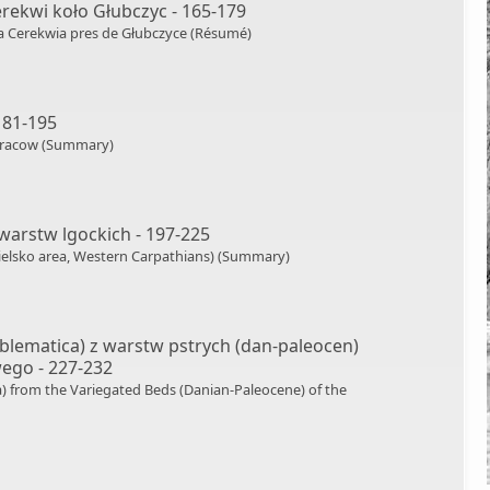
ekwi koło Głubczyc - 165-179
a Cerekwia pres de Głubczyce (Résumé)
 181-195
 Cracow (Summary)
arstw lgockich - 197-225
ielsko area, Western Carpathians) (Summary)
oblematica) z warstw pstrych (dan-paleocen)
ego - 227-232
a) from the Variegated Beds (Danian-Paleocene) of the