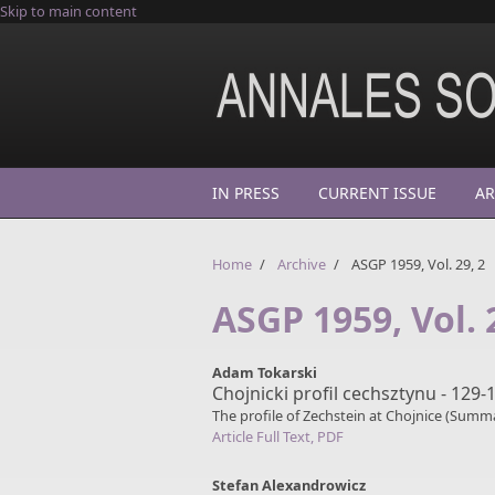
Skip to main content
IN PRESS
CURRENT ISSUE
AR
Home
/
Archive
/
ASGP 1959, Vol. 29, 2
ASGP 1959, Vol. 
Adam Tokarski
Chojnicki profil cechsztynu - 129-
The profile of Zechstein at Chojnice (Summ
Article Full Text, PDF
Stefan Alexandrowicz