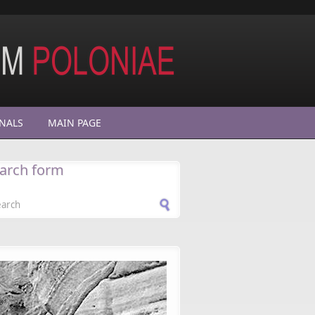
NALS
MAIN PAGE
arch form