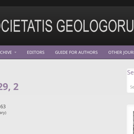
CHIVE
EDITORS
GUIDE FOR AUTHORS
OTHER JOUR
Se
29, 2
163
ary)