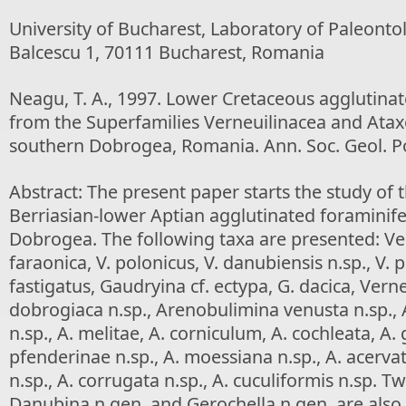
University of Bucharest, Laboratory of Paleontol
Balcescu 1, 70111 Bucharest, Romania
Neagu, T. A., 1997. Lower Cretaceous agglutina
from the Superfamilies Verneuilinacea and Ata
southern Dobrogea, Romania. Ann. Soc. Geol. Po
Abstract: The present paper starts the study of 
Berriasian-lower Aptian agglutinated foraminif
Dobrogea. The following taxa are presented: Ve
faraonica, V. polonicus, V. danubiensis n.sp., V. p
fastigatus, Gaudryina cf. ectypa, G. dacica, Verne
dobrogiaca n.sp., Arenobulimina venusta n.sp., 
n.sp., A. melitae, A. corniculum, A. cochleata, A. 
pfenderinae n.sp., A. moessiana n.sp., A. acervata
n.sp., A. corrugata n.sp., A. cuculiformis n.sp. 
Danubina n.gen. and Gerochella n.gen. are also