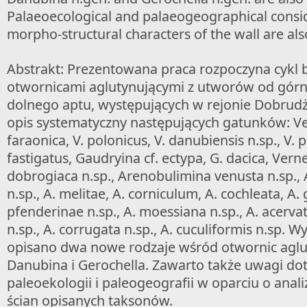
Palaeoecological and palaeogeographical consid
morpho-structural characters of the wall are als
Abstrakt: Prezentowana praca rozpoczyna cykl
otwornicami aglutynującymi z utworów od górn
dolnego aptu, występujących w rejonie Dobrud
opis systematyczny następujących gatunków: Ve
faraonica, V. polonicus, V. danubiensis n.sp., V. p
fastigatus, Gaudryina cf. ectypa, G. dacica, Verne
dobrogiaca n.sp., Arenobulimina venusta n.sp., 
n.sp., A. melitae, A. corniculum, A. cochleata, A. 
pfenderinae n.sp., A. moessiana n.sp., A. acervata
n.sp., A. corrugata n.sp., A. cuculiformis n.sp. 
opisano dwa nowe rodzaje wśród otwornic aglu
Danubina i Gerochella. Zawarto także uwagi do
paleoekologii i paleogeografii w oparciu o anal
ścian opisanych taksonów.