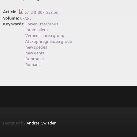
Article:
67_2-3_307_323.pdf
Volume:
67/2-3
Key words:
Lower Cretaceous
foraminifera
Verneuilinacea group
Ataxophragmiacea group
new species
new genra
Dobrogea
Romania
Designed by
Andrzej Świąder