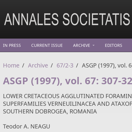
Skip to main content
IN PRESS
CURRENT ISSUE
ARCHIVE
EDITORS
Home
/
Archive
/
67/2-3
/
ASGP (1997), vol. 6
ASGP (1997), vol. 67: 307-3
LOWER CRETACEOUS AGGLUTINATED FORAMIN
SUPERFAMILIES VERNEUILINACEA AND ATAXO
SOUTHERN DOBROGEA, ROMANIA
Teodor A. NEAGU