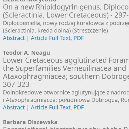
On a new Rhipidogyrin genus, Diploco
(Scleractinia, Lower Cretaceous) - 297
Diplocoeniella, nowy rodzaj koralowca z podrz
(Scleractinia, kreda dolna) (Streszczenie)
Abstract
|
Article Full Text, PDF
Teodor A. Neagu
Lower Cretaceous agglutinated Foram
the Superfamilies Verneuilinacea and
Ataxophragmiacea; southern Dobroge
307-323
Dolnokredowe otwornice aglutynujące z nadrod
i Ataxophragmiacea; południowa Dobrogea, Rum
Abstract
|
Article Full Text, PDF
Barbara Olszewska