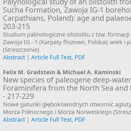
Palynological study of an olistolith fr
Sucha Formation, Zawoja IG-1 borehol
Carpathians, Poland): age and palaeo
203-215
Studium palinologiczne olistolitu z tzw. formacji
Zawoja IG - 1 (Karpaty fliszowe, Polska): wiek i
(Streszczenie)
Abstract
|
Article Full Text, PDF
Felix M. Gradstein & Michael A. Kaminski
New species of paleogene deep-water
Foraminifera from the North Sea and
- 217-229
Nowe gatunki głębokowodnych otwornic agluty
Morza Północnego i Morza Norweskiego (Stresz
Abstract
|
Article Full Text, PDF