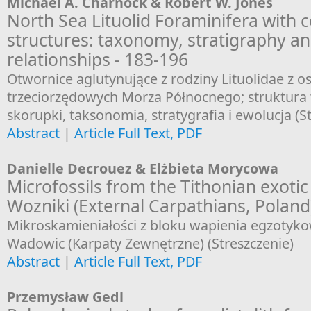
Michael A. Charnock & Robert W. Jones
North Sea Lituolid Foraminifera with 
structures: taxonomy, stratigraphy an
relationships - 183-196
Otwornice aglutynujące z rodziny Lituolidae z 
trzeciorzędowych Morza Północnego; struktur
skorupki, taksonomia, stratygrafia i ewolucja (S
Abstract
|
Article Full Text, PDF
Danielle Decrouez & Elżbieta Morycowa
Microfossils from the Tithonian exotic
Wozniki (External Carpathians, Poland
Mikroskamieniałości z bloku wapienia egzotyk
Wadowic (Karpaty Zewnętrzne) (Streszczenie)
Abstract
|
Article Full Text, PDF
Przemysław Gedl