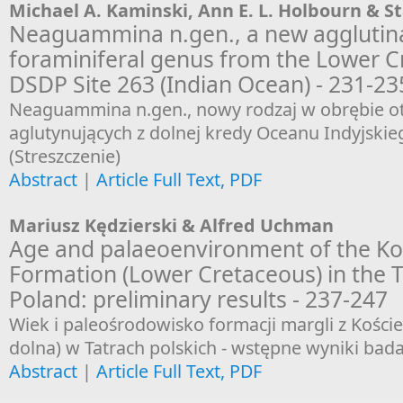
Michael A. Kaminski, Ann E. L. Holbourn & S
Neaguammina n.gen., a new agglutin
foraminiferal genus from the Lower C
DSDP Site 263 (Indian Ocean) - 231-23
Neaguammina n.gen., nowy rodzaj w obrębie o
aglutynujących z dolnej kredy Oceanu Indyjskieg
(Streszczenie)
Abstract
|
Article Full Text, PDF
Mariusz Kędzierski & Alfred Uchman
Age and palaeoenvironment of the Kos
Formation (Lower Cretaceous) in the 
Poland: preliminary results - 237-247
Wiek i paleośrodowisko formacji margli z Kościel
dolna) w Tatrach polskich - wstępne wyniki bada
Abstract
|
Article Full Text, PDF