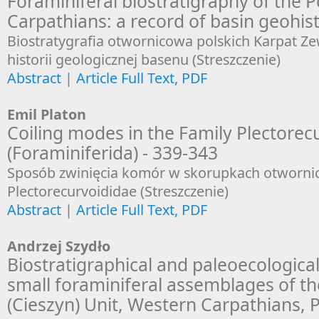
Foraminiferal biostratigraphy of the P
Carpathians: a record of basin geohis
Biostratygrafia otwornicowa polskich Karpat Ze
historii geologicznej basenu (Streszczenie)
Abstract
|
Article Full Text, PDF
Emil Platon
Coiling modes in the Family Plectorec
(Foraminiferida) - 339-343
Sposób zwinięcia komór w skorupkach otwornic
Plectorecurvoididae (Streszczenie)
Abstract
|
Article Full Text, PDF
Andrzej Szydło
Biostratigraphical and paleoecological
small foraminiferal assemblages of th
(Cieszyn) Unit, Western Carpathians, 