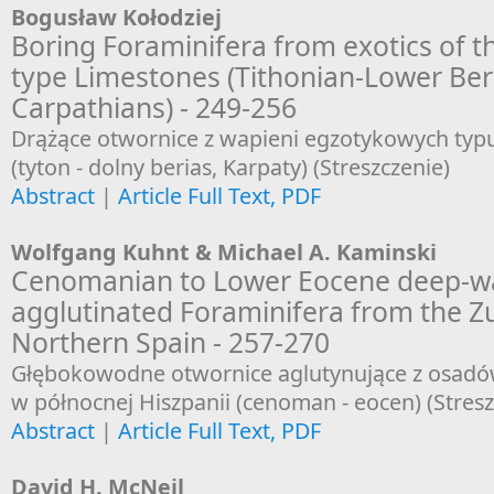
Bogusław Kołodziej
Boring Foraminifera from exotics of 
type Limestones (Tithonian-Lower Berr
Carpathians) - 249-256
Drążące otwornice z wapieni egzotykowych typ
(tyton - dolny berias, Karpaty) (Streszczenie)
Abstract
|
Article Full Text, PDF
Wolfgang Kuhnt & Michael A. Kaminski
Cenomanian to Lower Eocene deep-w
agglutinated Foraminifera from the Z
Northern Spain - 257-270
Głębokowodne otwornice aglutynujące z osadó
w północnej Hiszpanii (cenoman - eocen) (Stresz
Abstract
|
Article Full Text, PDF
David H. McNeil