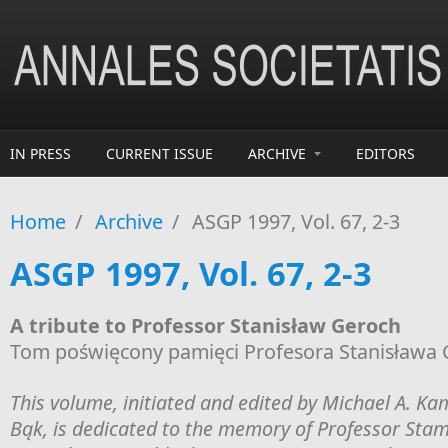
Skip to main content
IN PRESS
CURRENT ISSUE
ARCHIVE
EDITORS
Home
/
Archive
/
ASGP 1997, Vol. 67, 2-3
ASGP 1997, Vol. 67, 2-3
A tribute to Professor Stanisław Geroch
Tom poświęcony pamięci Profesora Stanisława
This volume, initiated and edited by Michael A. Ka
Bąk, is dedicated to the memory of Professor Sta