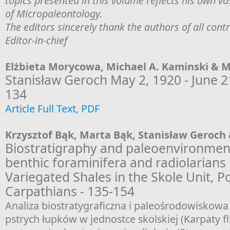
topics presented in this volume reflects his own vast
of Micropaleontology.
The editors sincerely thank the authors of all contr
Editor-in-chief
Elżbieta Morycowa, Michael A. Kaminski & 
Stanisław Geroch May 2, 1920 - June 21
134
Article Full Text, PDF
Krzysztof Bąk, Marta Bąk, Stanisław Geroch
Biostratigraphy and paleoenvironment
benthic foraminifera and radiolarians
Variegated Shales in the Skole Unit, Po
Carpathians - 135-154
Analiza biostratygraficzna i paleośrodowiskow
pstrych łupków w jednostce skolskiej (Karpaty f