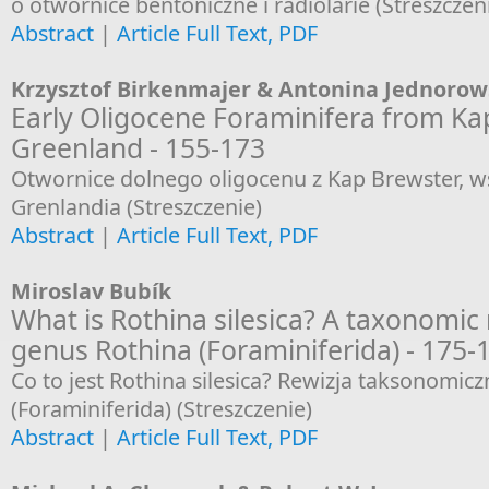
o otwornice bentoniczne i radiolarie (Streszczen
Abstract
|
Article Full Text, PDF
Krzysztof Birkenmajer & Antonina Jednoro
Early Oligocene Foraminifera from Kap
Greenland - 155-173
Otwornice dolnego oligocenu z Kap Brewster, 
Grenlandia (Streszczenie)
Abstract
|
Article Full Text, PDF
Miroslav Bubík
What is Rothina silesica? A taxonomic 
genus Rothina (Foraminiferida) - 175-
Co to jest Rothina silesica? Rewizja taksonomic
(Foraminiferida) (Streszczenie)
Abstract
|
Article Full Text, PDF